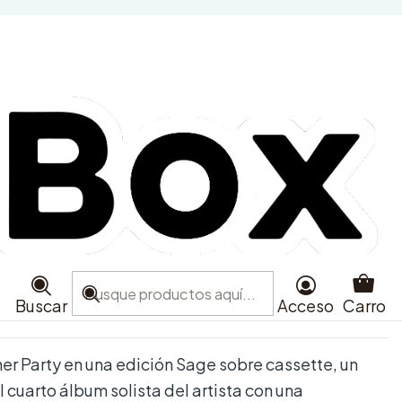
- Dinner Party - Cassette
ra
Agregar al Carro
e favoritos
aciones
Buscar
Acceso
Carro
er Party en una edición Sage sobre cassette, un
cuarto álbum solista del artista con una