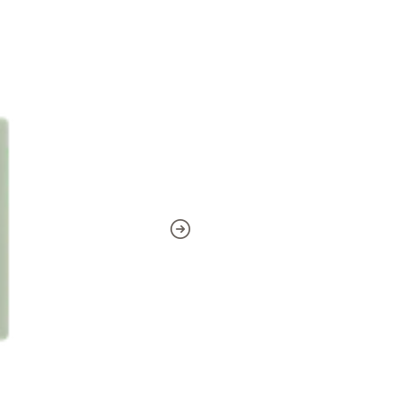
completo en dos caras, c
más reciente de Niall Hora
convierte en una opción a
musical como la presenta