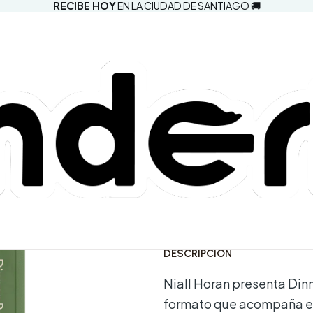
RECIBE HOY
EN LA CIUDAD DE SANTIAGO 🚚
|
Niall Horan 
Sage
Comprar aho
Agregar a la lista d
Mostrar stock de ubic
DESCRIPCIÓN
Niall Horan presenta Dinn
formato que acompaña el 