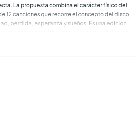
ecta. La propuesta combina el carácter físico del
de 12 canciones que recorre el concepto del disco,
dad, pérdida, esperanza y sueños. Es una edición
can conservar el álbum en un soporte clásico, con
ta de la edición estándar.
adas:
cuarto álbum solista de Niall Horan.
o: 05/06/2026.