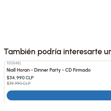
También podría interesarte u
100848
|
-13%
DESC.
Niall Horan - Dinner Party - CD Firmado
$34.990 CLP
$39.990 CLP