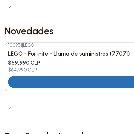
Novedades
100931
|
LEGO
-8%
DESC.
LEGO - Fortnite - Llama de suministros (77071)
Nuevo
$59.990 CLP
$64.990 CLP