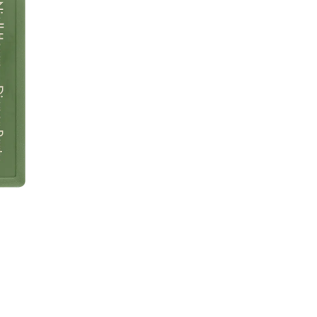
Título del álbum: Dinn
Tipo de producto: ca
Presentación: edición
Lista de canciones:
Cara A
1. Tastes So Good 2. Dinn
Mother 5. Better Man 6. L
Cara B
1. Flowers 2. Boys Are Fun 
End of an Era
Una edición que destaca p