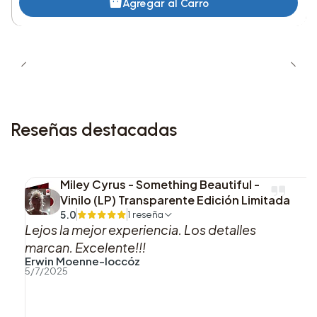
Agregar al Carro
confirmado que recorre de principio a fin la
identidad de Dinner Party. El formato CD
conserva el álbum en una presentación práctica y
clara, ideal para quienes valoran tener la obra
completa con su secuencia original.
Reseñas destacadas
Miley Cyrus - Something Beautiful -
Vinilo (LP) Transparente Edición Limitada
5.0
1 reseña
Lejos la mejor experiencia. Los detalles
marcan. Excelente!!!
Erwin Moenne-loccóz
5/7/2025