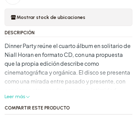
Mostrar stock de ubicaciones
DESCRIPCIÓN
Dinner Party reúne el cuarto álbum en solitario de
Niall Horan en formato CD, con una propuesta
que la propia edición describe como
cinematográfica y orgánica. El disco se presenta
como una mirada entre pasado y presente, con
canciones atravesadas por amor, intimidad,
Leer más
miedo, pérdida, esperanza y sueños. Es una
edición pensada para quienes siguen esta etapa
COMPARTIR ESTE PRODUCTO
de su carrera y buscan tener el álbum completo
en formato físico.