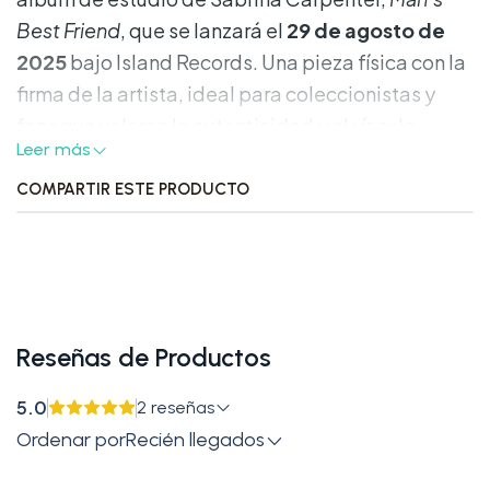
Best Friend
, que se lanzará el
29 de agosto de
2025
bajo Island Records. Una pieza física con la
firma de la artista, ideal para coleccionistas y
fans que valoran la autenticidad y el vínculo
Leer más
personal con su música.
COMPARTIR ESTE PRODUCTO
Características destacadas:
•
Formato:
CD estándar en estuche jewel case,
con portada y contraportada del álbum.
•
Autógrafo incluido:
Firma original de Sabrina
Reseñas de Productos
Carpenter presente en el inserto del CD.
5.0
2 reseñas
•
Edición física completa:
Contiene el álbum
Ordenar por
Recién llegados
completo con las 12 canciones confirmadas.