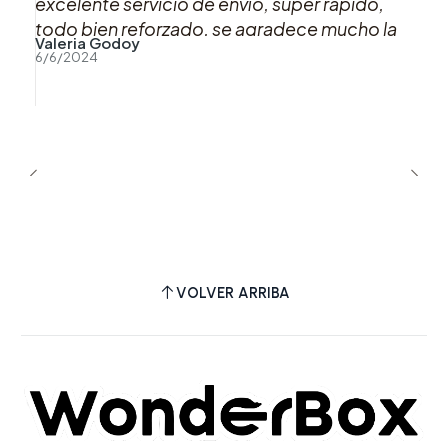
excelente servicio de envío, super rápido,
todo bien reforzado, se agradece mucho la
Valeria Godoy
buena atención y preocupación hacia los
6/6/2024
clientes.
VOLVER ARRIBA