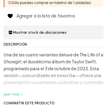
Sólo puedes comprar un máximo de 1 unidades
Agregar a la lista de favoritos
Mostrar stock de ubicaciones
DESCRIPCIÓN
Una de las cuatro variantes deluxe de
The Life of a
Showgirl
, el duodécimo álbum de Taylor Swift,
programado para el 3 de octubre de 2025. Esta
versión —con un diseño en tonos lila— ofrece una
presentación visualmente cuidadosa y contenido
físico exclusivo .
Leer más
Características destacadas:
COMPARTIR ESTE PRODUCTO