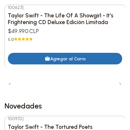
dentro del colgante .
100623
|
Taylor Swift - The Life Of A Showgirl - It's
• Música: Incluye las 12 pistas oficiales del álbum,
Frightening CD Deluxe Edición Limitada
sin temas adicionales .
$49.990 CLP
5.0
Esta edición combina elegancia visual, diseño
refinado y una experiencia física inmersiva, ideal
Agregar al Carro
para coleccionistas y seguidores de Taylor Swift
que aprecian piezas únicas y con identidad.
Novedades
100932
|
Nuevo
Taylor Swift - The Tortured Poets