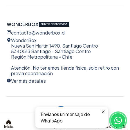
WONDERBOX
PUNTO DE RECOGIDA
contacto@wonderbox.cl
WonderBox
Nueva San Martin 1490, Santiago Centro
8340513 Santiago - Santiago Centro
Región Metropolitana - Chile
Atención: No tenemos tienda física, solo retiro con
previa coordinación
Ver más detalles
Envíanos un mensaje de
2026 WonderBox.
0
WhatsApp
Todos los derechos reservados
$0 CLP
Inicio
Acceso
Contacto