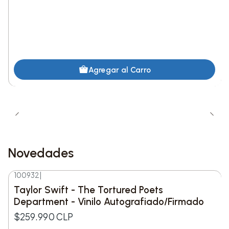
Lista de Canciones:
1. Comfort Crowd
2. Wish You Were Sober
Agregar al Carro
3. Maniac
4. (Online-Love)
5. Checkmate
Novedades
6. The Cut That Always Bleeds
100932
|
Nuevo
Taylor Swift - The Tortured Poets
7. Fight or Flight
Department - Vinilo Autografiado/Firmado
8. Affluenza
$259.990 CLP