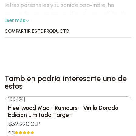
letras personales y su sonido pop-indie, ha
resonado con una gran audiencia, consolidando
Leer más
a Conan Gray como una de las voces más
interesantes de su generación.
COMPARTIR ESTE PRODUCTO
Características Destacadas:
•
Formato:
1LP Vinilo
•
Edición Limitada:
Vinilo translúcido rojo
También podría interesarte uno de
estos
•
Lanzamiento:
2022
100434
|
•
Productora:
Republic Records
Fleetwood Mac - Rumours - Vinilo Dorado
Edición Limitada Target
•
Presentación:
Funda de cartón con arte
$39.990 CLP
adicional
5.0