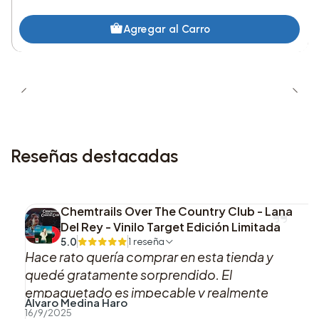
9. (Can We Be Friends?)
Agregar al Carro
10. Heather
11. Little League
12. The Story
Reseñas destacadas
Esta edición en vinilo rojo es una pieza de
colección para los fanáticos de Conan Gray,
destacándose por su diseño único y su sonido
Chemtrails Over The Country Club - Lana
excepcional.
Del Rey - Vinilo Target Edición Limitada
5.0
1 reseña
Hace rato quería comprar en esta tienda y
quedé gratamente sorprendido. El
empaquetado es impecable y realmente
Álvaro Medina Haro
marca la diferencia. Definitivamente volveré
16/9/2025