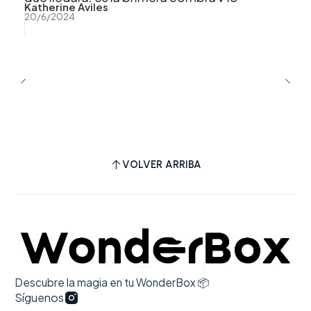
Katherine Aviles
recomiendo al 100%, gracias
20/6/2024
VOLVER ARRIBA
Descubre la magia en tu WonderBox 📦
Síguenos