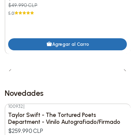
$49.990 CLP
1. Brutal
5.0
2. Traitor
3. Drivers License
Agregar al Carro
4. 1 step forward, 3 steps back
5. Deja Vu
6. Good 4 u
Novedades
7. Enough for you
100932
|
Nuevo
8. Happier
Taylor Swift - The Tortured Poets
Department - Vinilo Autografiado/Firmado
9. Jealousy, Jealousy
$259.990 CLP