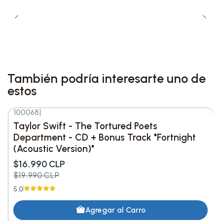
Lista de Canciones:
1. Fortnight (feat. Post Malone)
También podría interesarte uno de
2. The Tortured Poets Department
estos
3. My Boy Only Breaks His Favorite Toys
100068
|
-15%
DESC.
Taylor Swift - The Tortured Poets
4. Down Bad
Department - CD + Bonus Track "Fortnight
(Acoustic Version)"
5. So Long, London
$16.990 CLP
$19.990 CLP
6. But Daddy I Love Him
5.0
7. Fresh Out The Slammer
Agregar al Carro