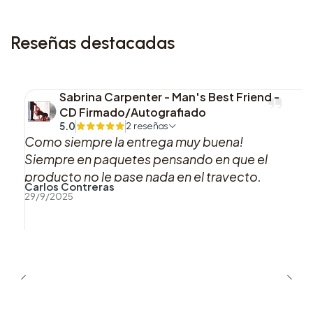
17. Guilty as Sin? (Acoustic Version) [Bonus Track]
Esta edición especial del CD no solo ofrece una
Reseñas destacadas
experiencia musical enriquecida, sino que
también es un objeto de colección gracias a su
Sabrina Carpenter - Man's Best Friend -
diseño exclusivo y los elementos adicionales
CD Firmado/Autografiado
incluidos. Las fotos y el arte del álbum
5.0
2 reseñas
proporcionan una mirada más profunda al
Como siempre la entrega muy buena!
proceso creativo de Taylor Swift, haciendo de
Siempre en paquetes pensando en que el
producto no le pase nada en el trayecto,
esta edición una pieza valiosa para cualquier fan.
Carlos Contreras
muy buena atención por WhatsApp!
29/9/2025
Asegura tu copia antes de que se agoten y añade
esta edición especial a tu colección musical.