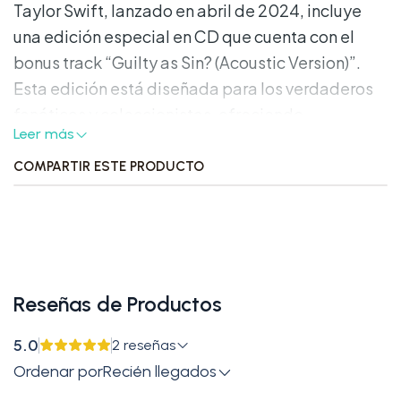
Taylor Swift, lanzado en abril de 2024, incluye
una edición especial en CD que cuenta con el
bonus track “Guilty as Sin? (Acoustic Version)”.
Esta edición está diseñada para los verdaderos
fanáticos y coleccionistas, ofreciendo
Leer más
características exclusivas y contenido adicional.
COMPARTIR ESTE PRODUCTO
Características Destacadas:
•
Formato:
CD
•
Bonus Track:
“Guilty as Sin? (Acoustic Version)”
Reseñas de Productos
•
Presentación:
Viene en una funda jewel case
con arte exclusivo en la portada y contraportada.
5.0
2 reseñas
Ordenar por
Recién llegados
•
Lanzamiento:
19 de abril de 2024