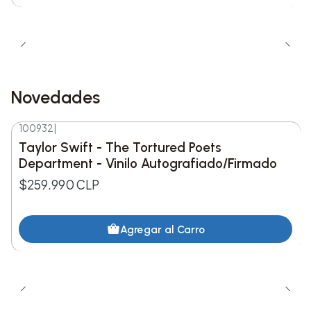
8. Florida!!! (feat. Florence + The Machine)
9. Guilty as Sin?
10. Who’s Afraid of Little Old Me?
Novedades
11. I Can Fix Him (No Really I Can)
100932
|
Nuevo
12. loml
Taylor Swift - The Tortured Poets
Department - Vinilo Autografiado/Firmado
13. I Can Do It With A Broken Heart
$259.990 CLP
14. The Smallest Man Who Ever Lived
Agregar al Carro
15. The Alchemy
16. Clara Bow