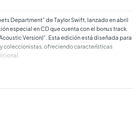
oets Department” de Taylor Swift, lanzado en abril
ción especial en CD que cuenta con el bonus track
Acoustic Version)”. Esta edición está diseñada para
y coleccionistas, ofreciendo características
icional.
adas:
t The Slammer (Acoustic Version)”
 una funda jewel case con arte exclusivo en la
.