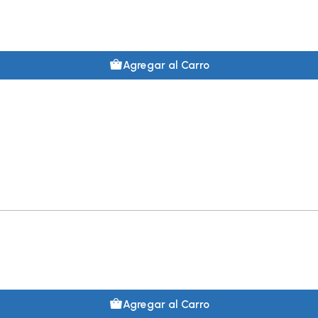
Esta edición especial de
enriquecida, sino que tam
exclusivo y los elementos 
Agregar al Carro
proporcionan una mirada 
haciendo de esta edición 
copia antes de que se ag
musical.
Agregar al Carro