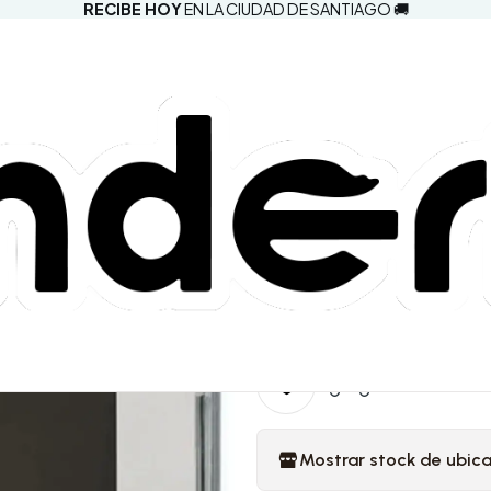
RECIBE HOY
EN LA CIUDAD DE SANTIAGO 🚚
|
Taylor Swif
Department
"Fresh Out 
Version)"
5.0
1 reseña
Comprar aho
Agregar a la lista d
Mostrar stock de ubic