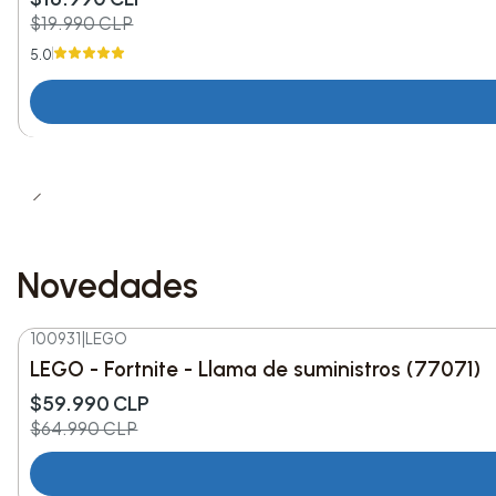
$19.990 CLP
5.0
Novedades
100931
|
LEGO
-8%
DESC.
LEGO - Fortnite - Llama de suministros (77071)
Nuevo
$59.990 CLP
$64.990 CLP