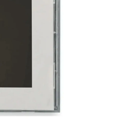
Lista de Canciones:
1. Fortnight (feat. Post M
2. The Tortured Poets D
3. My Boy Only Breaks His
4. Down Bad
5. So Long, London
6. But Daddy I Love Him
7. Fresh Out The Slammer
8. Florida!!! (feat. Flore