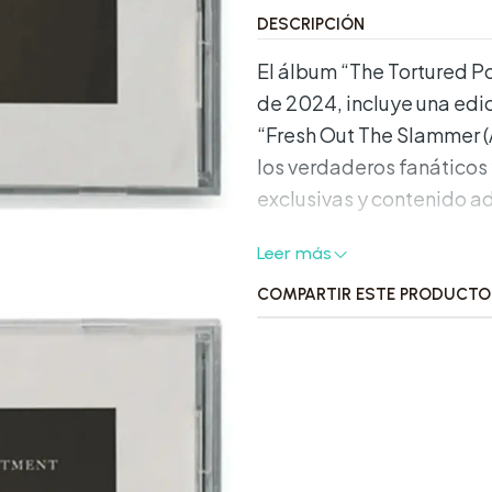
DESCRIPCIÓN
El álbum “The Tortured P
de 2024, incluye una edi
“Fresh Out The Slammer (
los verdaderos fanáticos 
exclusivas y contenido ad
Características Destac
Leer más
COMPARTIR ESTE PRODUCTO
•
Formato:
CD
•
Bonus Track:
“Fresh Ou
•
Presentación:
Viene en
portada y contraportada