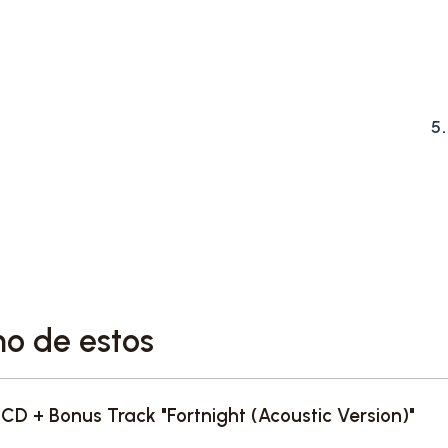
9. Guilty as Sin?
10. Who’s Afraid of Littl
11. I Can Fix Him (No Reall
5
12. loml
13. I Can Do It With A Bro
14. The Smallest Man Who
15. The Alchemy
no de estos
16. Clara Bow
17. Fresh Out The Slammer
CD + Bonus Track "Fortnight (Acoustic Version)"