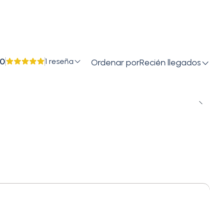
e Old Me?
y I Can)
.0
1 reseña
Ordenar por
Recién llegados
ken Heart
 Ever Lived
 (Acoustic Version) [Bonus Track]