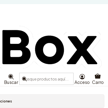
t - The Tortured Poets
 - CD + Bonus Track
The Slammer (Acoustic
ra
Agregar al Carro
Buscar
Acceso
Carro
e favoritos
aciones