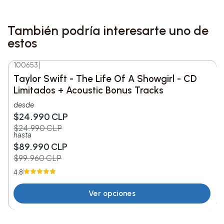
•
Formato:
CD
•
Lanzamiento:
20 de octubre de 2017
También podría interesarte uno de
estos
•
Productores:
Greg Kurstin, Jacquire King, y
Julian Bunetta
100653
|
-10%
DESC.
Taylor Swift - The Life Of A Showgirl - CD
•
Contenido Adicional:
Incluye un póster y dos
Limitados + Acoustic Bonus Tracks
bonus tracks exclusivos: “Flicker (Acoustic)” y “On
desde
$24.990 CLP
The Loose (Acoustic)”
$24.990 CLP
hasta
Lista de Canciones:
$89.990 CLP
$99.960 CLP
1. On The Loose
4.8
2. This Town
Ver opciones
3. Seeing Blind (feat. Maren Morris)