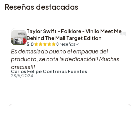
Reseñas destacadas
13. The Tide
Bonus Tracks:
Taylor Swift - Folklore - Vinilo Meet Me
Behind The Mall Target Edition
Flicker (Acoustic)
5.0
8 reseñas
Es demasiado bueno el empaque del
On The Loose (Acoustic)
producto, se nota la dedicación!! Muchas
gracias!!!
Carlos Felipe Contreras Fuentes
28/5/2024