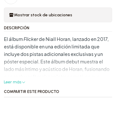
Mostrar stock de ubicaciones
DESCRIPCIÓN
El álbum
Flicker
de Niall Horan, lanzado en 2017,
está disponible en una edición limitada que
incluye dos pistas adicionales exclusivas y un
póster especial. Este álbum debut muestra el
lado más íntimo y acústico de Horan, fusionando
pop rock y soft rock con letras emotivas que
Leer más
reflejan temas de amor, pérdida y
autodescubrimiento.
COMPARTIR ESTE PRODUCTO
Características Destacadas: