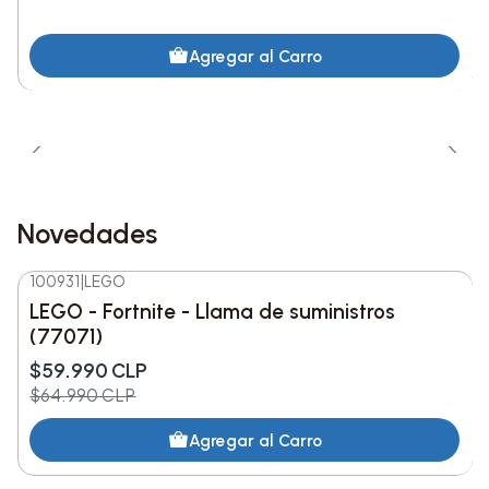
Agregar al Carro
Novedades
100931
|
LEGO
-8%
DESC.
LEGO - Fortnite - Llama de suministros
Nuevo
(77071)
$59.990 CLP
$64.990 CLP
Agregar al Carro