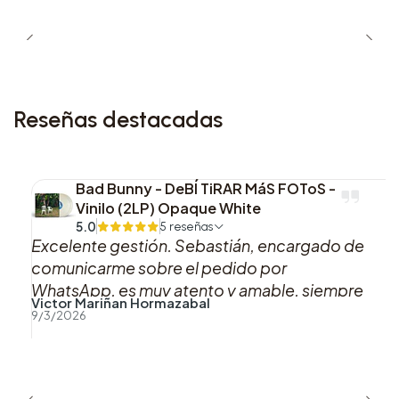
Reseñas destacadas
Bad Bunny - DeBÍ TiRAR MáS FOToS -
Vinilo (2LP) Opaque White
5.0
5 reseñas
Excelente gestión. Sebastián, encargado de
comunicarme sobre el pedido por
WhatsApp, es muy atento y amable, siempre
Victor Mariñan Hormazabal
se mantuvo pendiente acerca del estado de
9/3/2026
mi pedido. En cuanto a la entrega, la
encomienda vino muy bien envuelta, lo cual
se agradece, pues los discos suelen venir