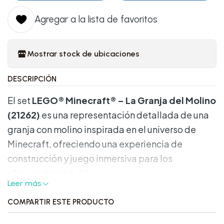
Agregar a la lista de favoritos
Mostrar stock de ubicaciones
DESCRIPCIÓN
El set
LEGO® Minecraft® – La Granja del Molino
(21262)
es una representación detallada de una
granja con molino inspirada en el universo de
Minecraft, ofreciendo una experiencia de
construcción y juego inmersiva para los
aficionados del videojuego.
Leer más
Características destacadas:
COMPARTIR ESTE PRODUCTO
•
Número de piezas:
193.