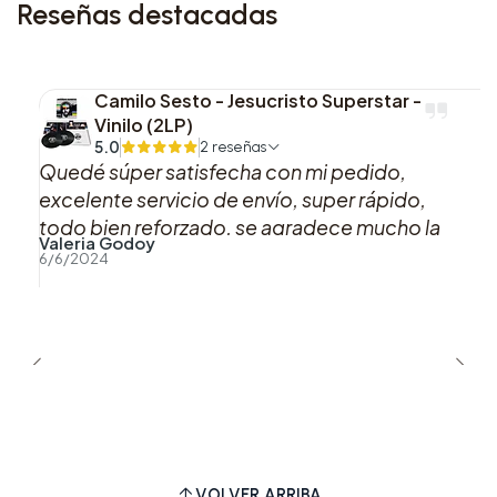
Reseñas destacadas
Este set es ideal para seguidores de Minecraft
que deseen trasladar su experiencia de juego al
mundo físico, permitiendo construir, explorar y
Camilo Sesto - Jesucristo Superstar -
personalizar su propia granja con molino.
Vinilo (2LP)
5.0
2 reseñas
Quedé súper satisfecha con mi pedido,
excelente servicio de envío, super rápido,
todo bien reforzado, se agradece mucho la
Valeria Godoy
buena atención y preocupación hacia los
6/6/2024
clientes.
VOLVER ARRIBA