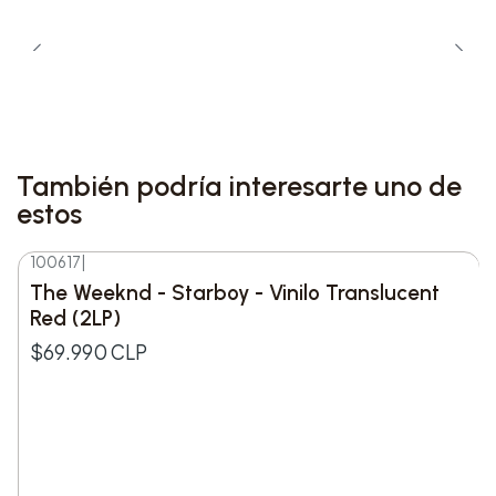
Edición limitada:
Exclusiva para Record
Store Day
Este vinilo es una pieza imprescindible para
coleccionistas y fanáticos de Taylor Swift,
ofreciendo una presentación única y elegante de
También podría interesarte uno de
una de las colaboraciones más destacadas del
estos
año.
100617
|
The Weeknd - Starboy - Vinilo Translucent
Red (2LP)
$69.990 CLP