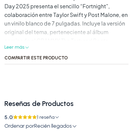
Day 2025 presenta el sencillo “Fortnight”,
colaboración entre Taylor Swift y Post Malone, en
un vinilo blanco de 7 pulgadas. Incluye la versión
original del tema, perteneciente al álbum
nominado al GRAMMY
The Tortured Poets
Leer más
Department
, y por primera vez en formato físico,
el remix oficial de BLOND:ISH.
COMPARTIR ESTE PRODUCTO
Características del producto:
Formato:
Vinilo blanco de 7” (45 RPM)
Lado A:
“Fortnight” (feat. Post Malone)
Reseñas de Productos
Lado B:
“Fortnight” (feat. Post Malone)
[BLOND:ISH Remix]
5.0
1 reseña
Lanzamiento:
12 de abril de 2025
Ordenar por
Recién llegados
Sello discográfico:
Republic Records