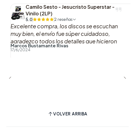
por FSC®, con tinta de base vegetal y barniz de
Camilo Sesto - Jesucristo Superstar -
dispersión a base de agua. En lugar de envoltura
Vinilo (2LP)
plástica, las fundas son 100% recicladas y
5.0
2 reseñas
Excelente compra, los discos se escuchan
reutilizables. Además, todos los productos
muy bien, el envío fue súper cuidadoso,
terminados se empaquetan y envían en cajas de
agradezco todos los detalles que hicieron
envío reciclables hasta en un 93%.
Marcos Bustamante Rivas
que esta compra fuera muy muy agradable,
17/6/2024
sin duda si puedo volveré a comprar con uds.
Disponible ahora para su compra. Asegura tu
Muchas gracias!!
copia antes de que se agoten y añade esta
edición exclusiva a tu colección musical.
VOLVER ARRIBA