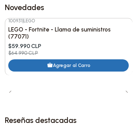
7. L’AMOUR DE MA VIE
Novedades
8. THE DINER
100931
|
LEGO
-8%
DESC.
LEGO - Fortnite - Llama de suministros
9. BITTERSUITE
Nuevo
(77071)
$59.990 CLP
10. BLUE
$64.990 CLP
Detalles Ecológicos:
Agregar al Carro
Este vinilo Eco-Mix está compuesto 100% de
material reciclado, hecho de recortes y sobras de
cualquier color que no pueden reutilizarse de otra
manera. Estos fragmentos se reciclan y reutilizan
para la producción de futuros discos, lo que hace
Reseñas destacadas
que cada disco sea único. Todo el empaque del
vinilo está hecho de papel reciclado certificado