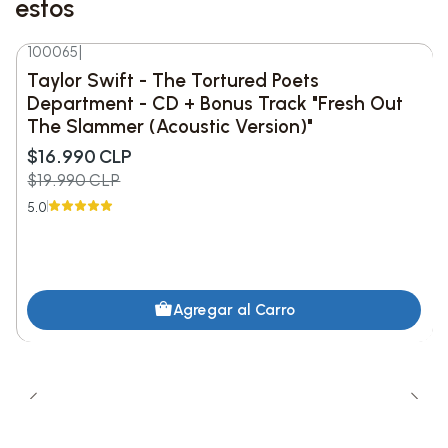
estos
Lista de Canciones:
100065
|
•
Lado A:
-15%
DESC.
Taylor Swift - The Tortured Poets
Department - CD + Bonus Track "Fresh Out
1. SKINNY
The Slammer (Acoustic Version)"
$16.990 CLP
2. LUNCH
$19.990 CLP
3. CHIHIRO
5.0
4. BIRDS OF A FEATHER
5. WILDFLOWER
Agregar al Carro
6. THE GREATEST
•
Lado B: