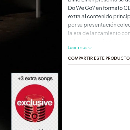
Do We Go? en formato CD,
extra al contenido princi
por su presentación cole
la era de lanzamiento c
selección musical, incluy
Leer más
Características destac
COMPARTIR ESTE PRODUCTO
Formato: CD, álbum.
Sello: Interscope Rec
Edición: limitada.
Incluye: póster, stick
Tracklist: 17 pistas.
Detalles del producto: