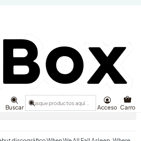
 - When We All Fall
ere Do We Go? - CD
ión Limitada
ra
Agregar al Carro
e favoritos
Buscar
Acceso
Carro
aciones
 debut discográfico When We All Fall Asleep, Where