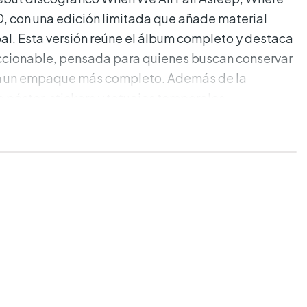
 con una edición limitada que añade material
pal. Esta versión reúne el álbum completo y destaca
ccionable, pensada para quienes buscan conservar
on un empaque más completo. Además de la
e póster, stickers y tatuajes temporales.
adas:
ords
ers y tatuajes temporales.