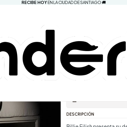
RECIBE HOY
EN LA CIUDAD DE SANTIAGO 🚚
|
Billie Eilish
Asleep, Wh
Target Edic
Comprar aho
Agregar a la lista d
Mostrar stock de ubic
DESCRIPCIÓN
Billie Eilish presenta su