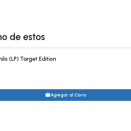
9. ___"8" 2:53
Una edición con conteni
valoran tanto el álbum c
bonus tracks y accesorios
no de estos
versiones en CD de este 
nilo (LP) Target Edition
Agregar al Carro