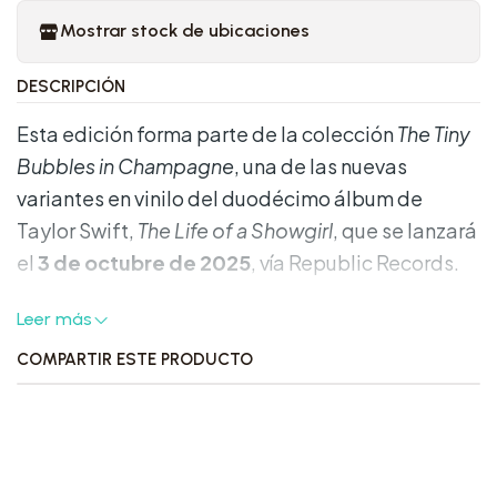
Mostrar stock de ubicaciones
DESCRIPCIÓN
Esta edición forma parte de la colección
The Tiny
Bubbles in Champagne
, una de las nuevas
variantes en vinilo del duodécimo álbum de
Taylor Swift,
The Life of a Showgirl
, que se lanzará
el
3 de octubre de 2025
, vía Republic Records.
Características destacadas:
Leer más
COMPARTIR ESTE PRODUCTO
Formato:
LP de 12″ prensado en vinilo
pearlescent “Under Bright Lights”
, que
ofrece un efecto perlado brillante, elegante y
con profundidad visual.