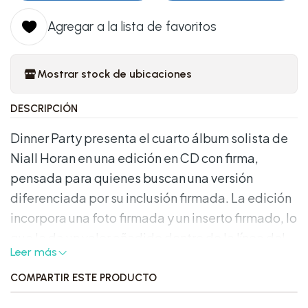
Agregar a la lista de favoritos
Mostrar stock de ubicaciones
DESCRIPCIÓN
Dinner Party presenta el cuarto álbum solista de
Niall Horan en una edición en CD con firma,
pensada para quienes buscan una versión
diferenciada por su inclusión firmada. La edición
incorpora una foto firmada y un inserto firmado, lo
que le da un valor añadido dentro de la línea del
Leer más
lanzamiento. El álbum reúne 12 canciones nuevas
con un enfoque íntimo y cinematográfico, según
COMPARTIR ESTE PRODUCTO
la propia presentación oficial.