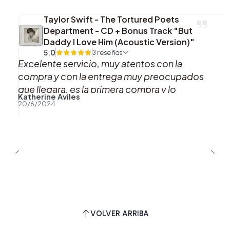
Una edición con interés claro para quienes siguen
Taylor Swift - The Tortured Poets
esta etapa de Niall Horan y buscan el álbum en
Department - CD + Bonus Track "But
formato físico con firma e inserto. La
Daddy I Love Him (Acoustic Version)"
combinación de contenido confirmado y
5.0
3 reseñas
Excelente servicio, muy atentos con la
presentación autografiada le da un perfil más
compra y con la entrega muy preocupados
atractivo para guardar, regalar o sumar a la
que llegara, es la primera compra y lo
colección personal.
Katherine Aviles
recomiendo al 100%, gracias
20/6/2024
VOLVER ARRIBA