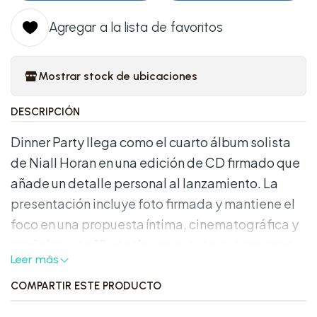
Agregar a la lista de favoritos
Mostrar stock de ubicaciones
DESCRIPCIÓN
Dinner Party llega como el cuarto álbum solista
de Niall Horan en una edición de CD firmado que
añade un detalle personal al lanzamiento. La
presentación incluye foto firmada y mantiene el
foco en una propuesta íntima, cinematográfica y
orgánica, con 12 canciones nuevas que recorren
Leer más
temas de amor, pérdida, esperanza y deseo. Es
un formato que concentra el álbum en una versión
COMPARTIR ESTE PRODUCTO
directa, con un valor añadido claro para quienes