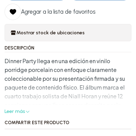
Agregar a la lista de favoritos
Mostrar stock de ubicaciones
DESCRIPCIÓN
Dinner Party llega en una edición en vinilo
porridge porcelain con enfoque claramente
coleccionable por su presentación firmada y su
paquete de contenido físico. El álbum marca el
cuarto trabajo solista de Niall Horan y reúne 12
canciones con una línea sonora descrita por la
Leer más
propia edición como íntima, cinematográfica y
orgánica. La combinación del prensado en
COMPARTIR ESTE PRODUCTO
porcelana y la foto autografiada de 5"x7" le da