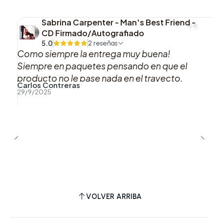
Una edición que destaca por unir el tracklist
completo del álbum con un prensado de color
Sabrina Carpenter - Man's Best Friend -
CD Firmado/Autografiado
distintivo y un insert firmado. Es una pieza con
5.0
2 reseñas
presencia visual definida, especialmente
Como siempre la entrega muy buena!
atractiva para quienes valoran los lanzamientos
Siempre en paquetes pensando en que el
producto no le pase nada en el trayecto,
en vinilo con contenido adicional y una
Carlos Contreras
muy buena atención por WhatsApp!
presentación más cuidada.
29/9/2025
VOLVER ARRIBA