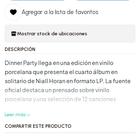
Agregar a la lista de favoritos
Mostrar stock de ubicaciones
DESCRIPCIÓN
Dinner Party llega en una edición en vinilo
porcelana que presenta el cuarto álbum en
solitario de Niall Horan en formato LP. La fuente
oficial destaca un prensado sobre vinilo
porcelana y una selección de 12 canciones
nuevas, con un enfoque sonoro descrito como
Leer más
cinematográfico y orgánico. Es una edición
pensada para quienes buscan el álbum en
COMPARTIR ESTE PRODUCTO
formato físico con una variante visual