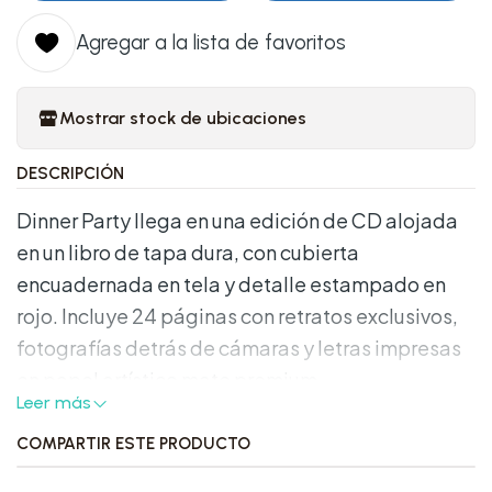
Agregar a la lista de favoritos
Mostrar stock de ubicaciones
DESCRIPCIÓN
Dinner Party llega en una edición de CD alojada
en un libro de tapa dura, con cubierta
encuadernada en tela y detalle estampado en
rojo. Incluye 24 páginas con retratos exclusivos,
fotografías detrás de cámaras y letras impresas
en papel artístico mate premium.
Leer más
Características destacadas:
COMPARTIR ESTE PRODUCTO
Formato: CD alojado en un libro de tapa dura.