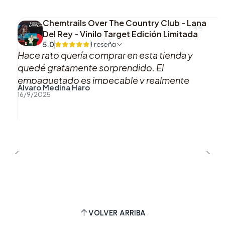
Chemtrails Over The Country Club - Lana
Del Rey - Vinilo Target Edición Limitada
5.0
1 reseña
Hace rato quería comprar en esta tienda y
quedé gratamente sorprendido. El
empaquetado es impecable y realmente
Álvaro Medina Haro
marca la diferencia. Definitivamente volveré
16/9/2025
a comprar aquí. Totalmente recomendado.
VOLVER ARRIBA