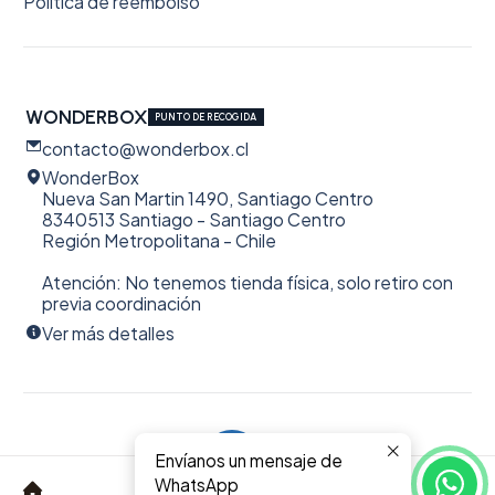
Política de reembolso
WONDERBOX
PUNTO DE RECOGIDA
contacto@wonderbox.cl
WonderBox
Nueva San Martin 1490, Santiago Centro
8340513 Santiago - Santiago Centro
Región Metropolitana - Chile
Atención: No tenemos tienda física, solo retiro con
previa coordinación
Ver más detalles
Envíanos un mensaje de
2026 WonderBox.
0
WhatsApp
Todos los derechos reservados