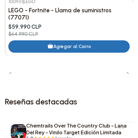
1. Without a Warning
100931
|
LEGO
-8%
DESC.
LEGO - Fortnite - Llama de suministros
Nuevo
2. Cry for Me
(77071)
$59.990 CLP
3. São Paulo
$64.990 CLP
4. Society
Agregar al Carro
5. Take Me Back to LA
6. The Abyss
7. Open Hearts
Reseñas destacadas
8. Timeless
9. Give Me Mercy
Chemtrails Over The Country Club - Lana
Del Rey - Vinilo Target Edición Limitada