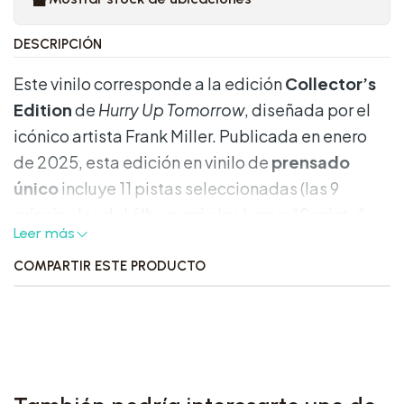
DESCRIPCIÓN
Este vinilo corresponde a la edición
Collector’s
Edition
de
Hurry Up Tomorrow
, diseñada por el
icónico artista Frank Miller. Publicada en enero
de 2025, esta edición en vinilo de
prensado
único
incluye 11 pistas seleccionadas (las 9
principales del álbum más los bonus “Society” y
Leer más
“Runaway”). Una obra visual y sonora destinada a
coleccionistas que valoran estética, contenido
COMPARTIR ESTE PRODUCTO
exclusivo y conexión con el mundo artístico del
álbum .
Características destacadas: