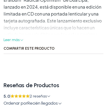
lanzado en 2024, está disponible en una edición
limitada en CD con una portada lenticular y una
tarjeta autografiada. Este lanzamiento exclusivo
incluye características únicas que lo hacen un
artículo imprescindible para los coleccionistas y
Leer más
fanáticos de Dua Lipa.
COMPARTIR ESTE PRODUCTO
Características Destacadas:
•
Formato:
CD con portada lenticular y tarjeta
autografiada.
•
Contenido:
Incluye un folleto de 12 páginas
Reseñas de Productos
con letras y fotos exclusivas.
5.0
2 reseñas
•
Edición Limitada:
Esta edición especial es
Ordenar por
Recién llegados