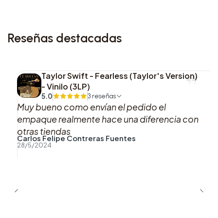
que también es un artículo de colección valioso.
La combinación de la portada lenticular y la
tarjeta autografiada hace de este CD una pieza
Reseñas destacadas
destacada para cualquier colección de música.
¡Asegura tu copia antes de que se agoten!
Taylor Swift - Fearless (Taylor's Version)
- Vinilo (3LP)
5.0
3 reseñas
Muy bueno como envían el pedido el
empaque realmente hace una diferencia con
otras tiendas
Carlos Felipe Contreras Fuentes
28/5/2024