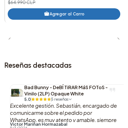
$64.990 CLP
Agregar al Carro
Reseñas destacadas
Bad Bunny - DeBÍ TiRAR MáS FOToS -
Vinilo (2LP) Opaque White
5.0
5 reseñas
Excelente gestión. Sebastián, encargado de
comunicarme sobre el pedido por
WhatsApp, es muy atento y amable, siempre
Victor Mariñan Hormazabal
se mantuvo pendiente acerca del estado de
9/3/2026