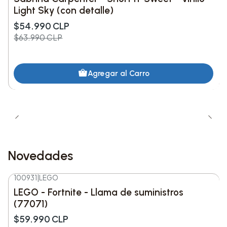
Light Sky (con detalle)
$54.990 CLP
$63.990 CLP
Agregar al Carro
Novedades
100931
|
LEGO
-8%
DESC.
LEGO - Fortnite - Llama de suministros
Nuevo
(77071)
$59.990 CLP