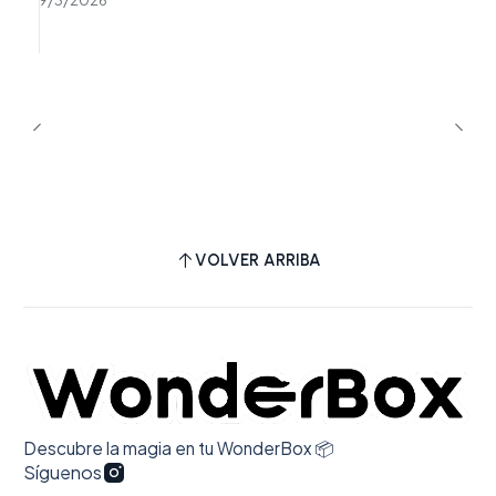
mi pedido. En cuanto a la entrega, la
encomienda vino muy bien envuelta, lo cual
se agradece, pues los discos suelen venir
dañados en el viaje entre Santiago y Punta
Arenas (no fue el caso). El detalle
personalizado interior de la caja se agradece
también, pues da un sentido de
preocupación adicional por parte de WB. En
cuanto a la calidad del álbum: su sonido es
VOLVER ARRIBA
de alta fidelidad, y el formato es tal como
promete la web. 100% recomendado.
Descubre la magia en tu WonderBox 📦
Síguenos