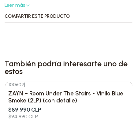
Leer más
protagonizada por la propia Melanie Martinez.
COMPARTIR ESTE PRODUCTO
Detalles del producto
•
Formato:
Vinilo de 12 pulgadas (1 LP)
•
Colores disponibles:
Ediciones en rosa bebé
También podría interesarte uno de
•
Presentación:
Carpeta desplegable
estos
(gatefold) a todo color
100609
|
-5%
DESC.
•
Contenido adicional:
Incluye un folleto de 16
ZAYN – Room Under The Stairs - Vinilo Blue
páginas con letras, créditos y fotografías del
Smoke (2LP) (con detalle)
filme
$89.990 CLP
$94.990 CLP
•
Duración total:
Aproximadamente 46 minutos