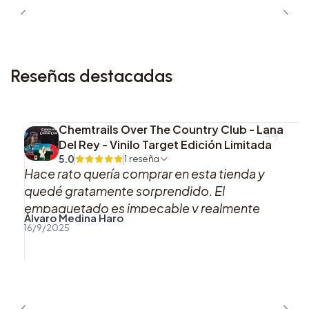
Lado B:
1. Lunchbox Friends
2. Orange Juice
Reseñas destacadas
3. Detention
Chemtrails Over The Country Club - Lana
4. Teacher’s Pet
Del Rey - Vinilo Target Edición Limitada
5.0
1 reseña
5. High School Sweethearts
Hace rato quería comprar en esta tienda y
quedé gratamente sorprendido. El
6. Recess
empaquetado es impecable y realmente
Álvaro Medina Haro
marca la diferencia. Definitivamente volveré
16/9/2025
Este vinilo es ideal para coleccionistas y
a comprar aquí. Totalmente recomendado.
seguidores de Melanie Martinez que buscan una
experiencia auditiva y visual completa, gracias a
su cuidada presentación y contenido adicional