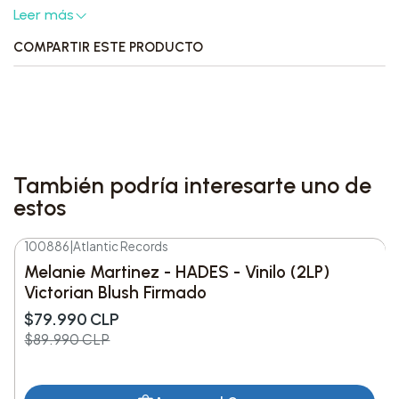
Leer más
presencia más cuidada que un CD estándar y
mantiene el enfoque en la propuesta visual del
COMPARTIR ESTE PRODUCTO
proyecto.
Características destacadas:
Formato: CD digipak.
También podría interesarte uno de
Versión: firmado.
estos
Incluye: art card firmada.
Álbum: HADES, cuarto álbum de estudio de
100886
|
Atlantic Records
-11%
DESC.
Melanie Martinez.
Melanie Martinez - HADES - Vinilo (2LP)
Victorian Blush Firmado
Detalles del producto:
$79.990 CLP
$89.990 CLP
Artista: Melanie Martinez
Título: HADES