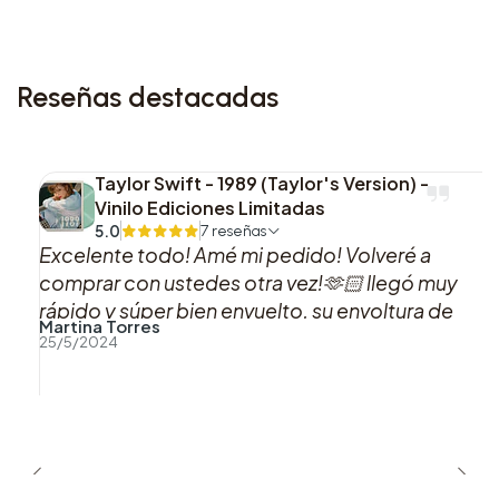
Reseñas destacadas
Taylor Swift - 1989 (Taylor's Version) -
Vinilo Ediciones Limitadas
5.0
7 reseñas
Excelente todo! Amé mi pedido! Volveré a
comprar con ustedes otra vez!🫶🏻 llegó muy
rápido y súper bien envuelto, su envoltura de
Martina Torres
acorde a los colores del vinilo me pareció
25/5/2024
hermosa!! Muchas gracias! Esa es mi versión
favorita de 1989 Taylor’s version!🩷