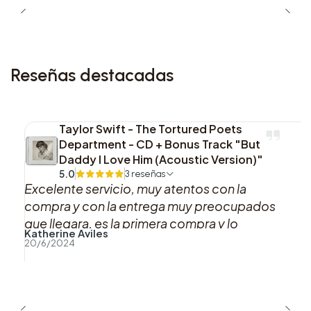
5. These Walls
6. u
Reseñas destacadas
7. Alright
8. For Sale? (Interlude)
Taylor Swift - The Tortured Poets
Department - CD + Bonus Track "But
Daddy I Love Him (Acoustic Version)"
5.0
3 reseñas
Disco 2
Excelente servicio, muy atentos con la
compra y con la entrega muy preocupados
1. Momma
que llegara, es la primera compra y lo
Katherine Aviles
recomiendo al 100%, gracias
20/6/2024
2. Hood Politics
3. How Much a Dollar Cost