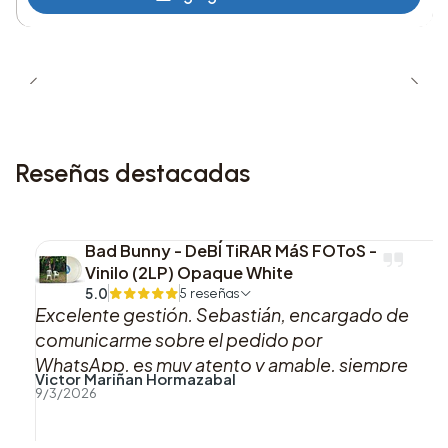
Reseñas destacadas
Bad Bunny - DeBÍ TiRAR MáS FOToS -
Vinilo (2LP) Opaque White
5.0
5 reseñas
Excelente gestión. Sebastián, encargado de
comunicarme sobre el pedido por
WhatsApp, es muy atento y amable, siempre
Victor Mariñan Hormazabal
se mantuvo pendiente acerca del estado de
9/3/2026
mi pedido. En cuanto a la entrega, la
encomienda vino muy bien envuelta, lo cual