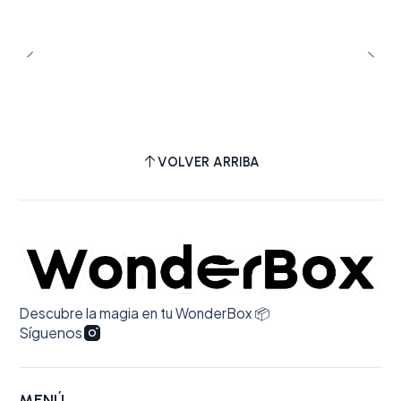
se agradece, pues los discos suelen venir
dañados en el viaje entre Santiago y Punta
Arenas (no fue el caso). El detalle
personalizado interior de la caja se agradece
también, pues da un sentido de
preocupación adicional por parte de WB. En
cuanto a la calidad del álbum: su sonido es
VOLVER ARRIBA
de alta fidelidad, y el formato es tal como
promete la web. 100% recomendado.
Descubre la magia en tu WonderBox 📦
Síguenos
MENÚ