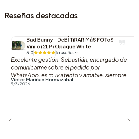
Reseñas destacadas
Bad Bunny - DeBÍ TiRAR MáS FOToS -
Vinilo (2LP) Opaque White
5.0
5 reseñas
Excelente gestión. Sebastián, encargado de
comunicarme sobre el pedido por
WhatsApp, es muy atento y amable, siempre
Victor Mariñan Hormazabal
se mantuvo pendiente acerca del estado de
9/3/2026
mi pedido. En cuanto a la entrega, la
encomienda vino muy bien envuelta, lo cual
se agradece, pues los discos suelen venir
dañados en el viaje entre Santiago y Punta
Arenas (no fue el caso). El detalle
personalizado interior de la caja se agradece
también, pues da un sentido de