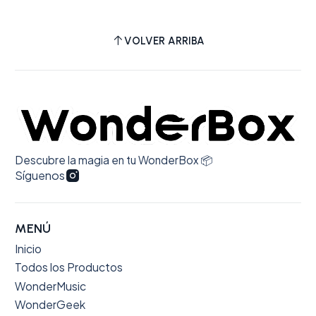
preocupación adicional por parte de WB. En
cuanto a la calidad del álbum: su sonido es
VOLVER ARRIBA
de alta fidelidad, y el formato es tal como
promete la web. 100% recomendado.
Descubre la magia en tu WonderBox 📦
Síguenos
MENÚ
Inicio
Todos los Productos
WonderMusic
WonderGeek