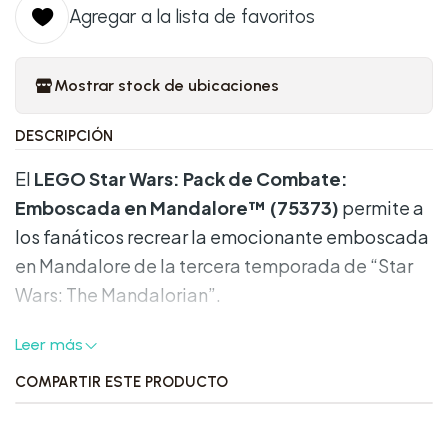
Agregar a la lista de favoritos
Mostrar stock de ubicaciones
DESCRIPCIÓN
El
LEGO Star Wars: Pack de Combate:
Emboscada en Mandalore™ (75373)
permite a
los fanáticos recrear la emocionante emboscada
en Mandalore de la tercera temporada de “Star
Wars: The Mandalorian”.
Características Destacadas:
Leer más
COMPARTIR ESTE PRODUCTO
•
Formación Rocosa Construible:
Incluye una
cueva y un cañón lanzador de proyectiles,