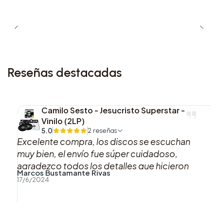
Reseñas destacadas
Camilo Sesto - Jesucristo Superstar -
Vinilo (2LP)
5.0
2 reseñas
Excelente compra, los discos se escuchan
muy bien, el envío fue súper cuidadoso,
agradezco todos los detalles que hicieron
Marcos Bustamante Rivas
que esta compra fuera muy muy agradable,
17/6/2024
sin duda si puedo volveré a comprar con uds.
Muchas gracias!!