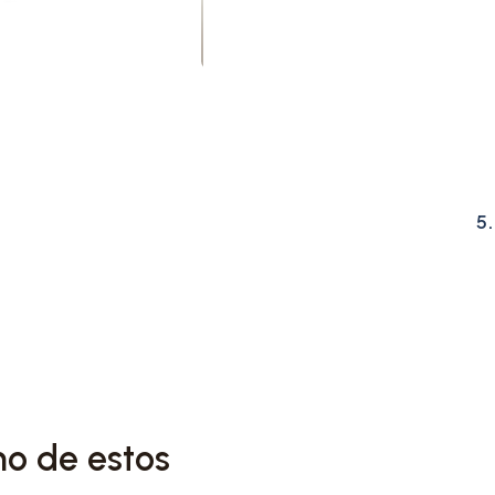
5
no de estos