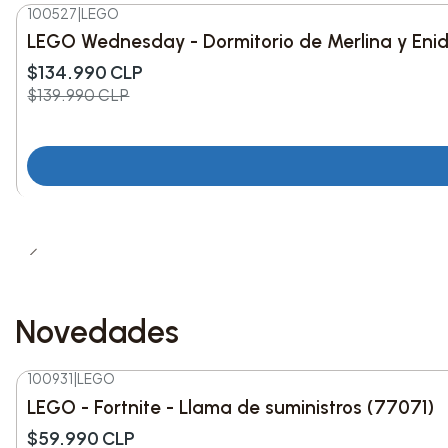
100527
|
LEGO
-4%
DESC.
LEGO Wednesday - Dormitorio de Merlina y Enid
$134.990 CLP
$139.990 CLP
Novedades
100931
|
LEGO
-8%
DESC.
LEGO - Fortnite - Llama de suministros (77071)
Nuevo
$59.990 CLP