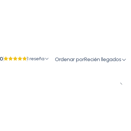
.0
1 reseña
Ordenar por
Recién llegados