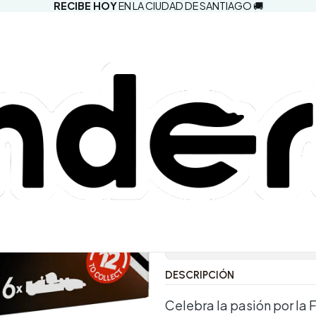
RECIBE HOY
EN LA CIUDAD DE SANTIAGO 🚚
|
LEGO - Auto
Pack de 6 (
5.0
1 reseña
Comprar aho
Agregar a la lista d
Mostrar stock de ubic
DESCRIPCIÓN
Celebra la pasión por la 