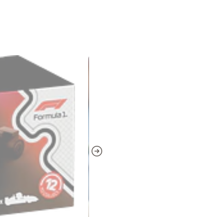
• Perfecto para exhibir o
diseños fieles a los equip
Incluye en cada caja:
1 coche LEGO® F1®
Casco a juego
Instrucciones y pieza
Este pack es perfecto pa
oficial de F1® en LEGO, co
modelos vienen en cada c
compartir!