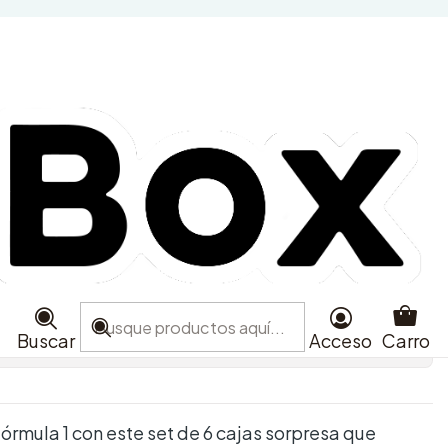
s de F1® Coleccionables
66796)
ra
Agregar al Carro
e favoritos
Buscar
Acceso
Carro
aciones
Fórmula 1 con este set de 6 cajas sorpresa que