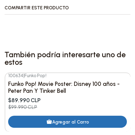
COMPARTIR ESTE PRODUCTO
Características destacadas:
• Incluye figuras de Sirenoman y Chico Percebe
con acabados detallados.
• Coche Invisible translúcido como base tipo
También podría interesarte uno de
Rides Deluxe.
estos
• Fabricado en vinilo de alta calidad.
100634
|
Funko Pop!
-10%
DESC.
Funko Pop! Movie Poster: Disney 100 años -
• Presentación en caja de colección con ventana
Peter Pan Y Tinker Bell
frontal.
$89.990 CLP
$99.990 CLP
Una pieza imprescindible para coleccionistas de
Agregar al Carro
Funko y fanáticos de
Bob Esponja
.