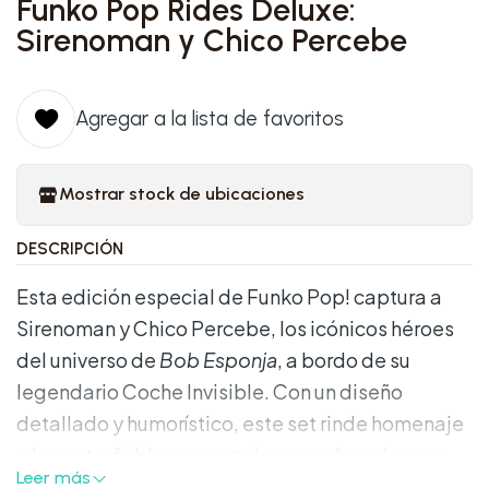
Funko Pop Rides Deluxe:
Sirenoman y Chico Percebe
Agregar a la lista de favoritos
Mostrar stock de ubicaciones
DESCRIPCIÓN
Esta edición especial de Funko Pop! captura a
Sirenoman y Chico Percebe, los icónicos héroes
del universo de
Bob Esponja
, a bordo de su
legendario Coche Invisible. Con un diseño
detallado y humorístico, este set rinde homenaje
a los entrañables personajes y su absurda pero
Leer más
querida estética de superhéroes subacuáticos.