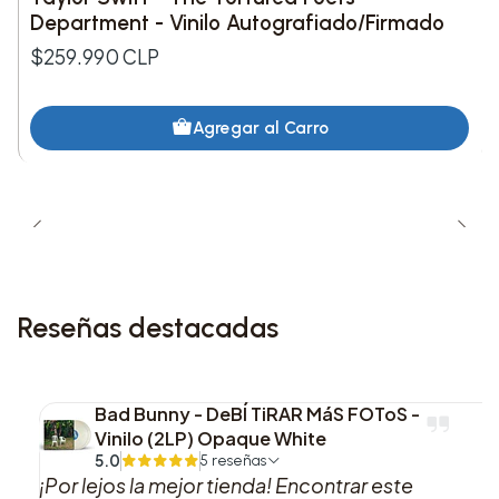
Department - Vinilo Autografiado/Firmado
7. Jon Batiste Interlude
$259.990 CLP
8. Kintsugi
Agregar al Carro
9. Fingertips
10. Paris, Texas (feat. SYML)
11.
Grandfather Please Stand on the Shoulders of My
Father While He’s Deep‑Sea Fishing (feat. RIOPY)
Reseñas destacadas
12. Let the Light In (feat. Father John Misty)
Bad Bunny - DeBÍ TiRAR MáS FOToS -
13. Margaret (feat. Bleachers)
Vinilo (2LP) Opaque White
5.0
5 reseñas
14. Fishtail
¡Por lejos la mejor tienda! Encontrar este