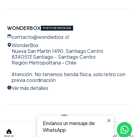
WONDERBOX
PUNTO DE RECOGIDA
contacto@wonderbox.cl
WonderBox
Nueva San Martin 1490, Santiago Centro
8340513 Santiago - Santiago Centro
Región Metropolitana - Chile
Atención: No tenemos tienda física, solo retiro con
previa coordinación
Ver más detalles
Envíanos un mensaje de
2026 WonderBox.
0
WhatsApp
Todos los derechos reservados
$0 CLP
Inicio
Acceso
Contacto