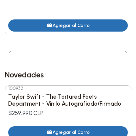
conceptual que refleja la energía del álbum.
Lista de canciones:
Agregar al Carro
1. STANKA POOH
2. BULLFROG
3. BOILED PEANUTS
Novedades
4. DENIAL IS A RIVER
100932
|
Nuevo
5. CATFISH
Taylor Swift - The Tortured Poets
Department - Vinilo Autografiado/Firmado
6. SKIPP
$259.990 CLP
7. HIDE N SEEK
Agregar al Carro