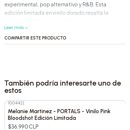
experimental, pop alternativo y R&B. Esta
edición limitada en vinilo dorado resalta la
intensidad lírica y musical de un proyecto que
Leer más
consolida a Doechii como una de las voces
emergentes más provocadoras e innovadoras de
COMPARTIR ESTE PRODUCTO
la música actual.
Características destacadas:
• Formato: Vinilo de 12 pulgadas.
También podría interesarte uno de
• Color del vinilo: Edición limitada prensada en
estos
color dorado con póster desplegable incluido.
100442
|
Melanie Martinez - PORTALS - Vinilo Pink
• Edición exclusiva: Versión exclusiva de Target.
Bloodshot Edición Limitada
• Arte visual: Portada llamativa con diseño
$36.990 CLP