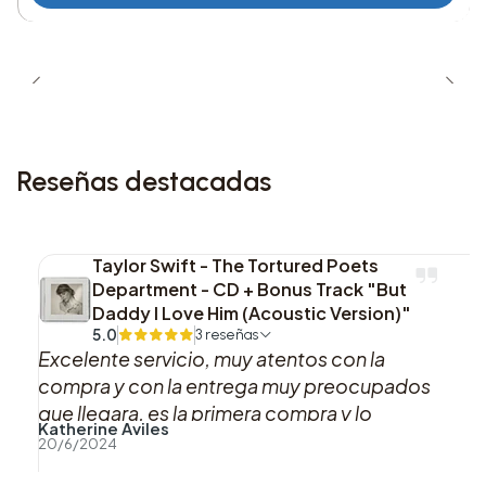
8. BLOOM
9. WAIT
10. DEATH ROLL
11. PROFIT
Reseñas destacadas
12. BOOM BAP
Taylor Swift - The Tortured Poets
13. NISSAN ALTIMA
Department - CD + Bonus Track "But
Daddy I Love Him (Acoustic Version)"
14. GTFO
5.0
3 reseñas
Excelente servicio, muy atentos con la
compra y con la entrega muy preocupados
15. HUH!
que llegara, es la primera compra y lo
Katherine Aviles
16. SLIDE
recomiendo al 100%, gracias
20/6/2024