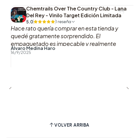
Chemtrails Over The Country Club - Lana
Del Rey - Vinilo Target Edición Limitada
5.0
1 reseña
Hace rato quería comprar en esta tienda y
quedé gratamente sorprendido. El
empaquetado es impecable y realmente
Álvaro Medina Haro
marca la diferencia. Definitivamente volveré
16/9/2025
a comprar aquí. Totalmente recomendado.
VOLVER ARRIBA