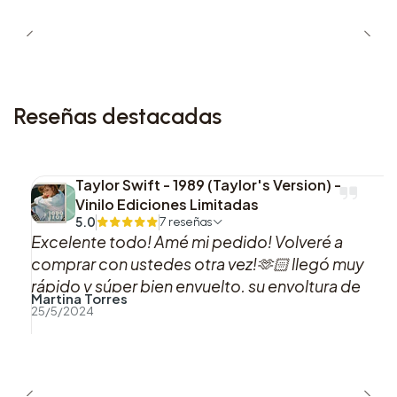
6. All You Got (skit)
7. Lucifer
8. Antichrist
Reseñas destacadas
9. Fuel
Taylor Swift - 1989 (Taylor's Version) -
10. Road Rage
Vinilo Ediciones Limitadas
5.0
7 reseñas
11. Houdini
Excelente todo! Amé mi pedido! Volveré a
comprar con ustedes otra vez!🫶🏻 llegó muy
12. Breaking News (skit)
rápido y súper bien envuelto, su envoltura de
Martina Torres
acorde a los colores del vinilo me pareció
25/5/2024
13. Guilty Conscience 2
hermosa!! Muchas gracias! Esa es mi versión
favorita de 1989 Taylor’s version!🩷
14. Head Honcho