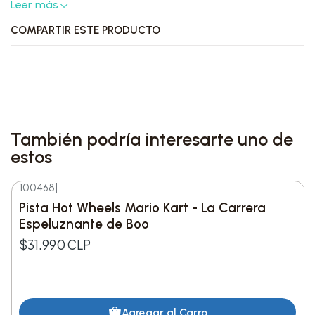
Leer más
"Hometown Glory", este LP te transportará a
través de una montaña rusa de emociones, desde
COMPARTIR ESTE PRODUCTO
la melancolía hasta la esperanza. Con una
calidad de audio excepcional y un diseño de
vinilo que deleitará tanto a coleccionistas como
a audiófilos, este álbum es una adición
imprescindible para cualquier biblioteca
También podría interesarte uno de
musical.
estos
100468
|
Pista Hot Wheels Mario Kart - La Carrera
Espeluznante de Boo
$31.990 CLP
Agregar al Carro