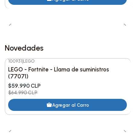
Novedades
100931
|
LEGO
-8%
DESC.
LEGO - Fortnite - Llama de suministros
Nuevo
(77071)
$59.990 CLP
$64.990 CLP
Agregar al Carro