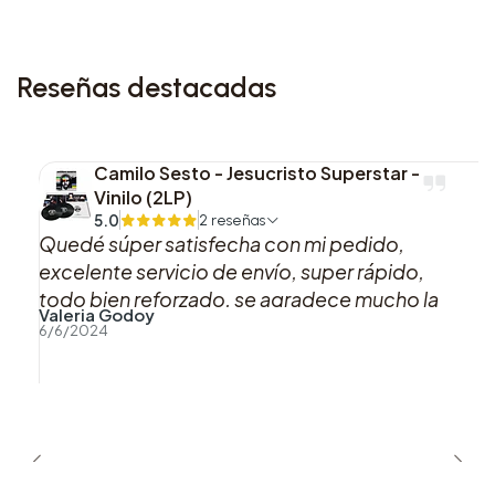
Reseñas destacadas
Camilo Sesto - Jesucristo Superstar -
Vinilo (2LP)
5.0
2 reseñas
Quedé súper satisfecha con mi pedido,
excelente servicio de envío, super rápido,
todo bien reforzado, se agradece mucho la
Valeria Godoy
buena atención y preocupación hacia los
6/6/2024
clientes.