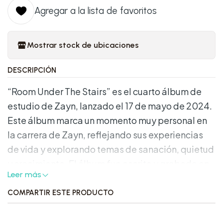
Agregar a la lista de favoritos
Mostrar stock de ubicaciones
DESCRIPCIÓN
“Room Under The Stairs” es el cuarto álbum de
estudio de Zayn, lanzado el 17 de mayo de 2024.
Este álbum marca un momento muy personal en
la carrera de Zayn, reflejando sus experiencias
de vida y explorando temas de sanación, quietud
y crecimiento. El álbum fue escrito y grabado en
Leer más
su estudio en su hogar rural en Pensilvania, y fue
co-producido por Zayn junto al galardonado
COMPARTIR ESTE PRODUCTO
productor Dave Cobb. Esta es la primera
colaboración de Zayn con Mercury Records.