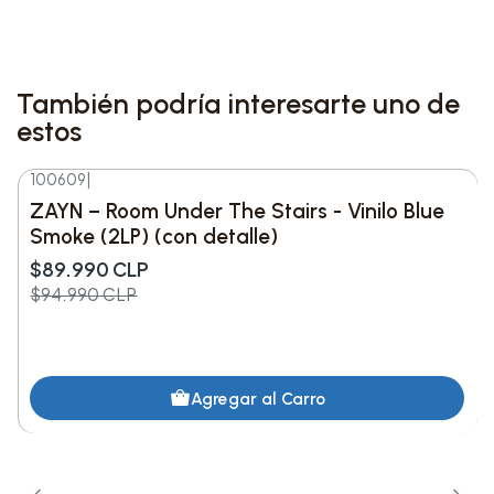
Características Destacadas:
También podría interesarte uno de
•
Formato:
CD
estos
•
Lanzamiento:
17 de mayo de 2024
100609
|
-5%
DESC.
ZAYN – Room Under The Stairs - Vinilo Blue
•
Producción:
Co-producido por Zayn y Dave
Smoke (2LP) (con detalle)
Cobb
$89.990 CLP
$94.990 CLP
Lista de Canciones:
1. Dreamin
Agregar al Carro
2. What I Am
3. Grateful