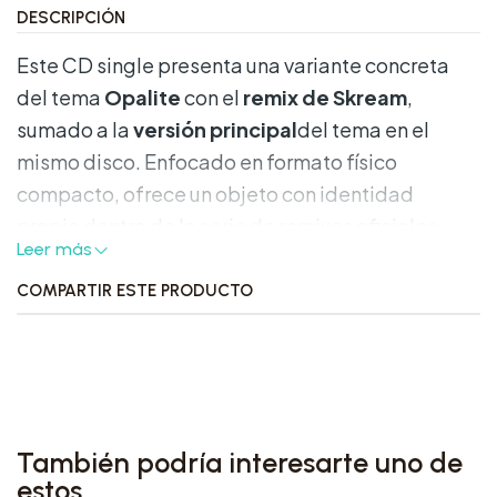
DESCRIPCIÓN
Este CD single presenta una variante concreta
del tema
Opalite
con el
remix de Skream
,
sumado a la
versión principal
del tema en el
mismo disco. Enfocado en formato físico
compacto, ofrece un objeto con identidad
propia dentro de la serie de remixes oficiales,
Leer más
dejando claro su valor como pieza de colección
breve y de estética cuidada.
COMPARTIR ESTE PRODUCTO
Características destacadas:
Formato:
CD single
en
jewel case
.
Presentación:
doble carátula
con arte
También podría interesarte uno de
exclusivo en ambas caras, lo que aumenta la
estos
presencia visual frente a un single estándar.