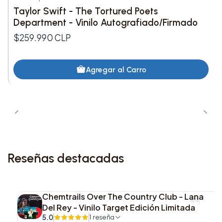
Nuevo
Taylor Swift - The Tortured Poets
Department - Vinilo Autografiado/Firmado
Una edición breve, visualmente sólida y con
contenido puntual: ideal para sumar una variante
$259.990 CLP
de remix en físico que se diferencie claramente
dentro de una colección de CD singles,
Agregar al Carro
manteniendo un formato sencillo y de fácil
manejo.
Reseñas destacadas
Chemtrails Over The Country Club - Lana
Del Rey - Vinilo Target Edición Limitada
5.0
1 reseña