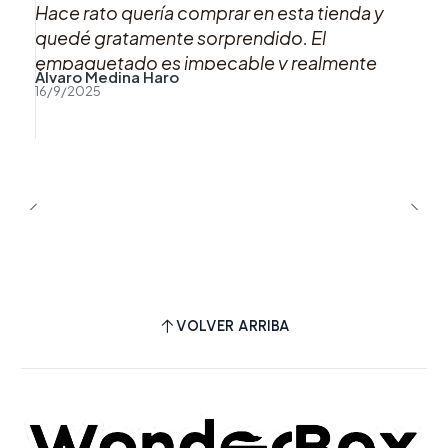
Hace rato quería comprar en esta tienda y
quedé gratamente sorprendido. El
empaquetado es impecable y realmente
Álvaro Medina Haro
marca la diferencia. Definitivamente volveré
16/9/2025
a comprar aquí. Totalmente recomendado.
VOLVER ARRIBA