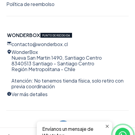
Política de reembolso
WONDERBOX
PUNTO DE RECOGIDA
contacto@wonderbox.cl
WonderBox
Nueva San Martin 1490, Santiago Centro
8340513 Santiago - Santiago Centro
Región Metropolitana - Chile
Atención: No tenemos tienda física, solo retiro con
previa coordinación
Ver más detalles
Envíanos un mensaje de
2026 WonderBox.
0