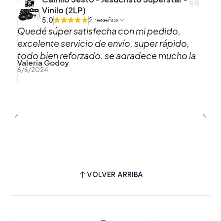
Vinilo (2LP)
5.0
2 reseñas
Quedé súper satisfecha con mi pedido,
excelente servicio de envío, super rápido,
todo bien reforzado, se agradece mucho la
Valeria Godoy
buena atención y preocupación hacia los
6/6/2024
clientes.
VOLVER ARRIBA