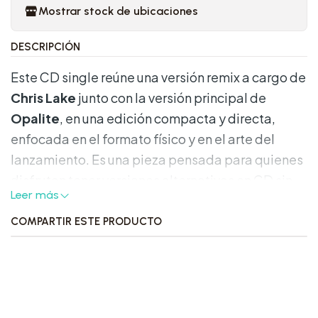
Mostrar stock de ubicaciones
DESCRIPCIÓN
Este CD single reúne una versión remix a cargo de
Chris Lake
junto con la versión principal de
Opalite
, en una edición compacta y directa,
enfocada en el formato físico y en el arte del
lanzamiento. Es una pieza pensada para quienes
disfrutan tener versiones alternativas en CD sin
Leer más
depender de lo digital.
COMPARTIR ESTE PRODUCTO
Características destacadas:
Formato:
CD single en
jewel case
.
Presentación:
doble carátula
(double-
sided insert), con enfoque visual más