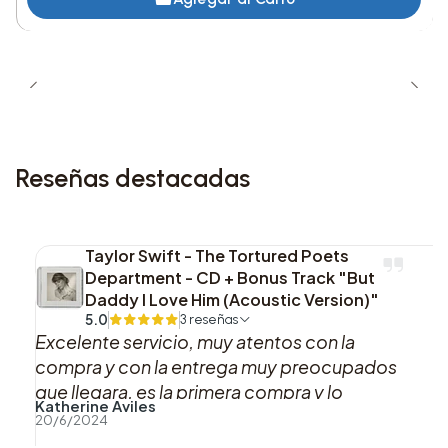
Reseñas destacadas
Taylor Swift - The Tortured Poets
Department - CD + Bonus Track "But
Daddy I Love Him (Acoustic Version)"
5.0
3 reseñas
Excelente servicio, muy atentos con la
compra y con la entrega muy preocupados
que llegara, es la primera compra y lo
Katherine Aviles
recomiendo al 100%, gracias
20/6/2024