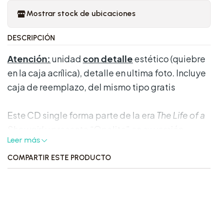
Mostrar stock de ubicaciones
DESCRIPCIÓN
Atención:
unidad
con detalle
estético (quiebre
en la caja acrílica), detalle en ultima foto. Incluye
caja de reemplazo, del mismo tipo gratis
Este CD single forma parte de la era
The Life of a
Showgirl
y presenta “Opalite” en su versión
Leer más
acústica “Life Is A Song”, en un formato físico
compacto pensado para coleccionistas que
COMPARTIR ESTE PRODUCTO
buscan una edición de sencillo con arte exclusivo.
Qué incluye: