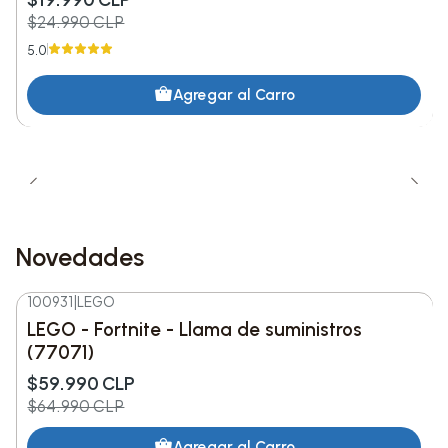
coleccionable claro.
$24.990 CLP
5.0
Agregar al Carro
Novedades
100931
|
LEGO
-8%
DESC.
LEGO - Fortnite - Llama de suministros
Nuevo
(77071)
$59.990 CLP
$64.990 CLP
Agregar al Carro