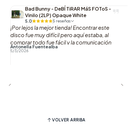
Bad Bunny - DeBÍ TiRAR MáS FOToS -
Vinilo (2LP) Opaque White
5.0
5 reseñas
¡Por lejos la mejor tienda! Encontrar este
disco fue muy difícil pero aquí estaba, al
comprar todo fue fácil y la comunicación
Antonella Fuentealba
sobre el proceso y las actualizaciones de mi
5/3/2026
pedido fue muy clara. Todo excelente,
muchas gracias por tanto. ❤️
VOLVER ARRIBA