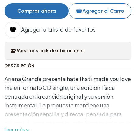
Comprar ahora
Agregar al Carro
Agregar a la lista de favoritos
Mostrar stock de ubicaciones
DESCRIPCIÓN
Ariana Grande presenta hate that i made you love
me en formato CD single, una edición física
centrada en la canción original y su versión
instrumental. La propuesta mantiene una
presentación sencilla y directa, pensada para
quienes buscan conservar este lanzamiento en un
Leer más
soporte compacto y con identidad propia. Cada