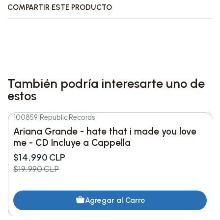
ejemplar es único en color, por lo que el acabado
COMPARTIR ESTE PRODUCTO
puede variar ligeramente respecto a la imagen
mostrada.
Características destacadas:
También podría interesarte uno de
Formato: CD single.
estos
Contenido: versión original y versión
instrumental de la canción.
100859
|
Republic Records
-25%
DESC.
Edición: Limited Edition.
Ariana Grande - hate that i made you love
Acabado: cada CD presenta variaciones
me - CD Incluye a Cappella
leves de color entre ejemplares.
$14.990 CLP
$19.990 CLP
Detalles del producto:
Agregar al Carro
Artista: Ariana Grande
Título: hate that i made you love me