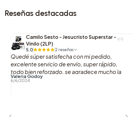
Reseñas destacadas
Camilo Sesto - Jesucristo Superstar -
Vinilo (2LP)
5.0
2 reseñas
Quedé súper satisfecha con mi pedido,
excelente servicio de envío, super rápido,
todo bien reforzado, se agradece mucho la
Valeria Godoy
buena atención y preocupación hacia los
6/6/2024
clientes.