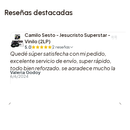
Ariana Grande.
Reseñas destacadas
Camilo Sesto - Jesucristo Superstar -
Vinilo (2LP)
5.0
2 reseñas
Quedé súper satisfecha con mi pedido,
excelente servicio de envío, super rápido,
todo bien reforzado, se agradece mucho la
Valeria Godoy
buena atención y preocupación hacia los
6/6/2024
clientes.