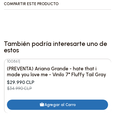
versión a cappella en la otra.
COMPARTIR ESTE PRODUCTO
Características destacadas:
Formato: cassette.
Edición: limitada.
También podría interesarte uno de
Variante: Fluffy Tail Gray.
estos
Cada cassette es único y los colores pueden
verse ligeramente distintos respecto a la
100861
|
-14%
DESC.
imagen mostrada.
(PREVENTA) Ariana Grande - hate that i
Fecha de Lanzamiento: 29/05/2026.
made you love me - Vinilo 7" Fluffy Tail Gray
$29.990 CLP
Detalles del producto:
$34.990 CLP
Artista: Ariana Grande.
Agregar al Carro
Título: hate that i made you love me.
Lado A: hate that i made you love me.