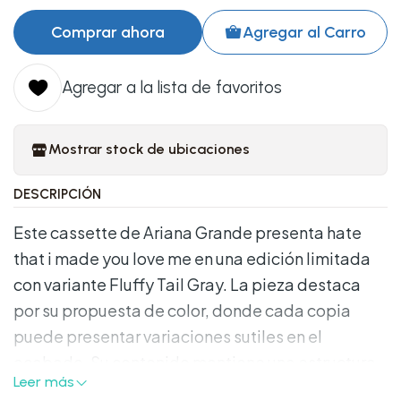
Comprar ahora
Agregar al Carro
Agregar a la lista de favoritos
Mostrar stock de ubicaciones
DESCRIPCIÓN
Este cassette de Ariana Grande presenta hate
that i made you love me en una edición limitada
con variante Fluffy Tail Gray. La pieza destaca
por su propuesta de color, donde cada copia
puede presentar variaciones sutiles en el
acabado. Su contenido mantiene una estructura
Leer más
directa, con el tema principal en una cara y la