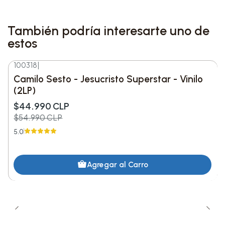
Polydor Records / Interscope Records, este
álbum es una verdadera obra maestra que no
También podría interesarte uno de
puede faltar en tu colección.
estos
• Todos nuestros productos son originales,
100318
|
-18%
DESC.
nuevos y sellados
Camilo Sesto - Jesucristo Superstar - Vinilo
(2LP)
• Envío rápido e inmediato a todo Chile
$44.990 CLP
• Importado de Estados Unidos
$54.990 CLP
5.0
Agregar al Carro