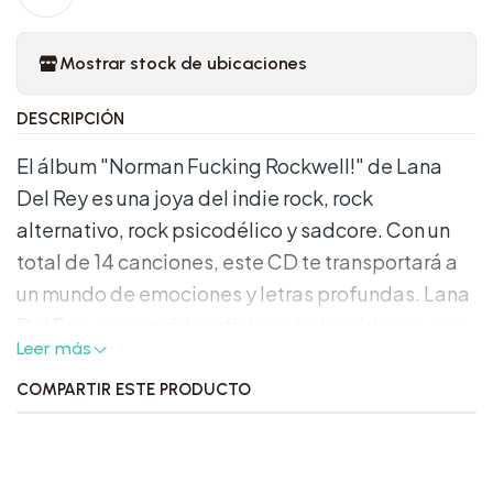
Mostrar stock de ubicaciones
DESCRIPCIÓN
El álbum "Norman Fucking Rockwell!" de Lana
Del Rey es una joya del indie rock, rock
alternativo, rock psicodélico y sadcore. Con un
total de 14 canciones, este CD te transportará a
un mundo de emociones y letras profundas. Lana
Del Rey, reconocida artista estadounidense, nos
Leer más
regala su talento en este formato físico, ideal
para los amantes de la música en su forma más
COMPARTIR ESTE PRODUCTO
auténtica. El álbum viene en una caja de plástico
resistente, garantizando su protección y
durabilidad. Lanzado en 2019 bajo el sello de