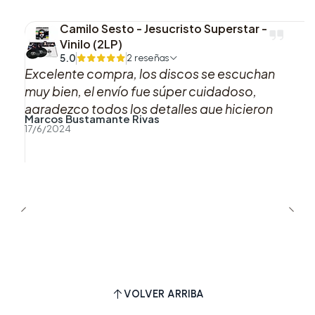
Camilo Sesto - Jesucristo Superstar -
Vinilo (2LP)
5.0
2 reseñas
Excelente compra, los discos se escuchan
muy bien, el envío fue súper cuidadoso,
agradezco todos los detalles que hicieron
Marcos Bustamante Rivas
que esta compra fuera muy muy agradable,
17/6/2024
sin duda si puedo volveré a comprar con uds.
Muchas gracias!!
VOLVER ARRIBA