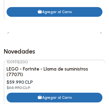
Agregar al Carro
Novedades
100931
|
LEGO
-8%
DESC.
LEGO - Fortnite - Llama de suministros
Nuevo
(77071)
$59.990 CLP
$64.990 CLP
Agregar al Carro