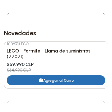
álbum, especialmente para quienes juntan
formatos o variantes de color.
Novedades
100931
|
LEGO
-8%
DESC.
LEGO - Fortnite - Llama de suministros
Nuevo
(77071)
$59.990 CLP
$64.990 CLP
Agregar al Carro