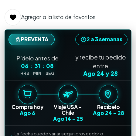
Agregar a la lista de favoritos
PREVENTA
2 a 3 semanas
y recibe tu pedido
Pídelo antes de
:
:
06
31
07
entre
Ago 24
y
28
HRS
MIN
SEG
Compra hoy
Viaje USA -
Recíbelo
Chile
Ago 6
Ago 24
-
28
Ago 14
-
25
La fecha puede variar según proveedor o