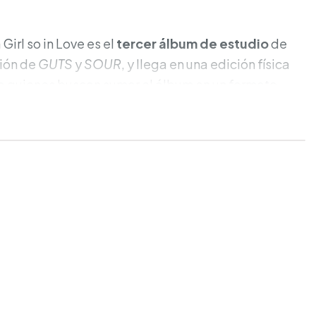
Girl so in Love es el
tercer álbum de estudio
de
ción de
GUTS
y
SOUR
, y llega en una edición física
a quienes buscan sumar el álbum en un formato
on un enfoque claro en colección.
adas:
y Blue
(edición exclusiva de tienda).
junio de 2026
.
por anunciar
(tracklist aún no publicado).
go