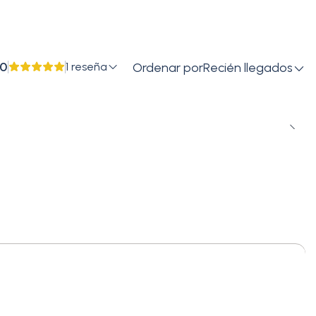
.0
1 reseña
Ordenar por
Recién llegados