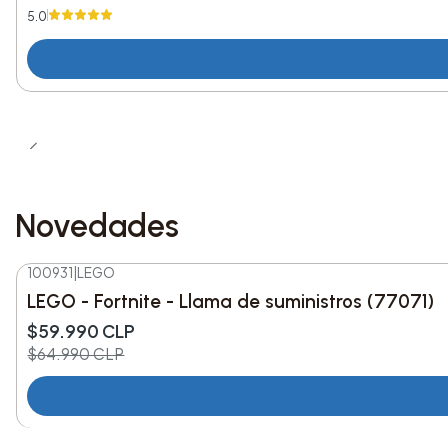
5.0
Novedades
100931
|
LEGO
-8%
DESC.
LEGO - Fortnite - Llama de suministros (77071)
Nuevo
$59.990 CLP
$64.990 CLP