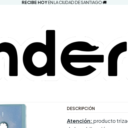
RECIBE HOY
EN LA CIUDAD DE SANTIAGO 🚚
|
(con detalle
Seem Pretty 
Love - Cass
5.0
1 reseña
Agregar a la lista d
Mostrar stock de ubic
DESCRIPCIÓN
Atención:
producto triza