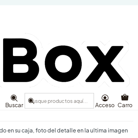
) Olivia Rodrigo - You
Sad for a Girl so in
ette Baby Blue
e favoritos
aciones
Buscar
Acceso
Carro
do en su caja, foto del detalle en la ultima imagen