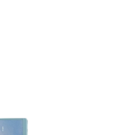
Título:
You Seem Prett
Formato:
Cassette
Una edición que destaca p
funciona como una varian
para quienes arman colec
en físico desde el inicio.