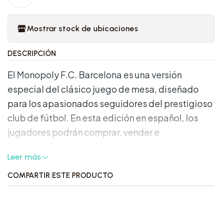
Mostrar stock de ubicaciones
DESCRIPCIÓN
El Monopoly F.C. Barcelona es una versión
especial del clásico juego de mesa, diseñado
para los apasionados seguidores del prestigioso
club de fútbol. En esta edición en español, los
jugadores podrán comprar, vender e
intercambiar propiedades relacionadas con el
Leer más
F.C. Barcelona, desde el Camp Nou hasta
legendarios jugadores y momentos icónicos del
COMPARTIR ESTE PRODUCTO
equipo. Con fichas personalizadas que
representan símbolos del club y tarjetas de la
comunidad y de suerte temáticas, este juego