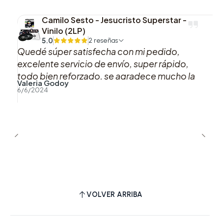
Camilo Sesto - Jesucristo Superstar -
Vinilo (2LP)
5.0
2 reseñas
Quedé súper satisfecha con mi pedido,
excelente servicio de envío, super rápido,
todo bien reforzado, se agradece mucho la
Valeria Godoy
buena atención y preocupación hacia los
6/6/2024
clientes.
VOLVER ARRIBA