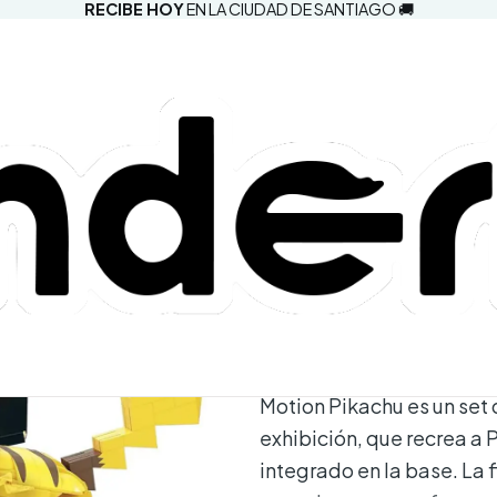
RECIBE HOY
EN LA CIUDAD DE SANTIAGO 🚚
|
MEGA Pokém
Comprar aho
Agregar a la lista d
Mostrar stock de ubic
DESCRIPCIÓN
Motion Pikachu es un se
exhibición, que recrea a
integrado en la base. La 