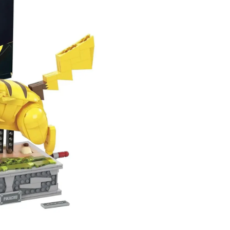
Marca:
MEGA / Matte
Nombre:
MEGA Pokém
Modelo:
HGC23
Edad recomendada
UPC:
19473504809
Es un set que destaca po
una presencia visual más 
que ayuda a darle context