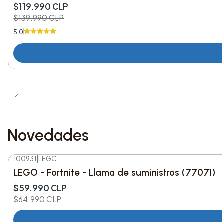
$119.990 CLP
$139.990 CLP
5.0
Novedades
100931
|
LEGO
-8%
DESC.
LEGO - Fortnite - Llama de suministros (77071)
Nuevo
$59.990 CLP
$64.990 CLP