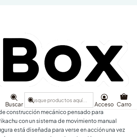
on - Motion Pikachu
ra
Agregar al Carro
e favoritos
aciones
Buscar
Acceso
Carro
t de construcción mecánico pensado para
 Pikachu con un sistema de movimiento manual
figura está diseñada para verse en acción una vez