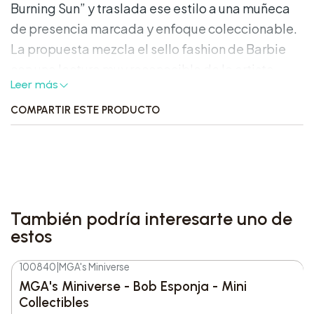
Burning Sun” y traslada ese estilo a una muñeca
de presencia marcada y enfoque coleccionable.
La propuesta mezcla el sello fashion de Barbie
con una lectura muy reconocible de la artista,
Leer más
cuidando el vestuario, la silueta y los accesorios
para darle identidad propia. Es una pieza
COMPARTIR ESTE PRODUCTO
pensada para quienes valoran los lanzamientos
vinculados a momentos concretos de una carrera
pop.
Características destacadas:
También podría interesarte uno de
estos
Inspirada en el look de Miley Cyrus en el video
musical “Golden Burning Sun”.
100840
|
MGA's Miniverse
Outfit de dos piezas en faux leather con
MGA's Miniverse - Bob Esponja - Mini
chaqueta con capucha y zapatos negros.
Collectibles