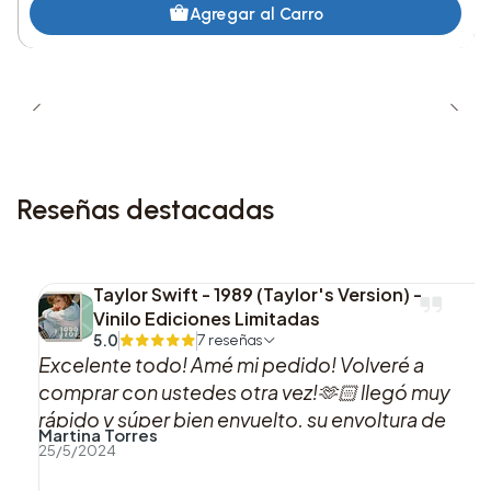
Agregar al Carro
el contraste entre el vestuario en faux leather y la
lectura escénica del personaje. Funciona bien
para quienes buscan una pieza vinculada a Miley
Cyrus con acabado de colección y un diseño que
destaca por su referencia directa a una era
específica de la artista.
Reseñas destacadas
Taylor Swift - 1989 (Taylor's Version) -
Vinilo Ediciones Limitadas
5.0
7 reseñas
Excelente todo! Amé mi pedido! Volveré a
comprar con ustedes otra vez!🫶🏻 llegó muy
rápido y súper bien envuelto, su envoltura de
Martina Torres
acorde a los colores del vinilo me pareció
25/5/2024
hermosa!! Muchas gracias! Esa es mi versión